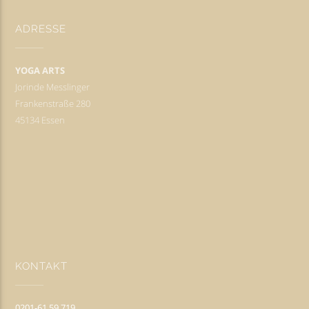
ADRESSE
YOGA ARTS
Jorinde Messlinger
Frankenstraße 280
45134 Essen
KONTAKT
0201-61 59 719